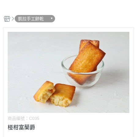
凱拉手工餅乾
商品編號：
C035
椪柑富蘭爵